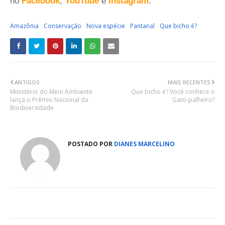
no
Facebook
,
YouTube
e
Instagram
.
Amazônia
Conservação
Nova espécie
Pantanal
Que bicho é?
ANTIGOS
MAIS RECENTES
Ministério do Meio Ambiente
Que bicho é? Você conhece o
lança o Prêmio Nacional da
Gato-palheiro?
Biodiversidade
POSTADO POR
DIANES MARCELINO