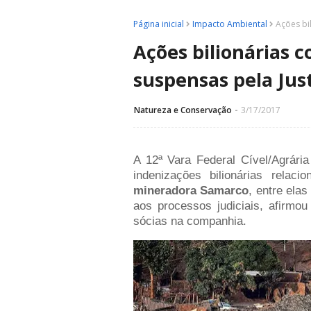
Página inicial
Impacto Ambiental
Ações bi
Ações bilionárias 
suspensas pela Jus
Natureza e Conservação
3/17/2017
A 12ª Vara Federal Cível/Agrári
indenizações bilionárias relac
mineradora Samarco
, entre ela
aos processos judiciais, afirmou 
sócias na companhia.