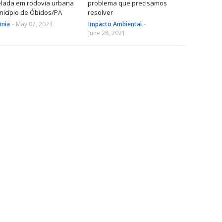
elada em rodovia urbana
problema que precisamos
nicípio de Óbidos/PA
resolver
nia
-
May 07, 2024
Impacto Ambiental
-
June 28, 2021