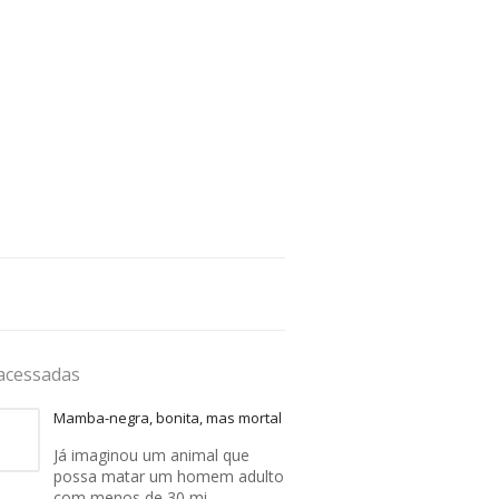
acessadas
Mamba-negra, bonita, mas mortal
Já imaginou um animal que
possa matar um homem adulto
com menos de 30 mi…