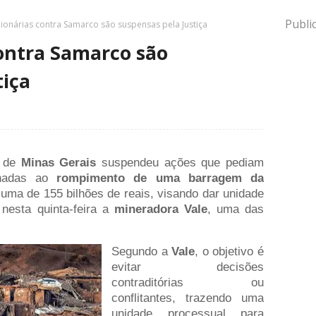
Publi
lionárias contra Samarco são suspensas pela Justiça
contra Samarco são
tiça
a de
Minas Gerais
suspendeu ações que pediam
ionadas ao
rompimento de uma barragem da
s uma de 155 bilhões de reais, visando dar unidade
nesta quinta-feira a
mineradora Vale
, uma das
Segundo a
Vale
, o objetivo é
evitar decisões
contraditórias ou
conflitantes, trazendo uma
unidade processual para