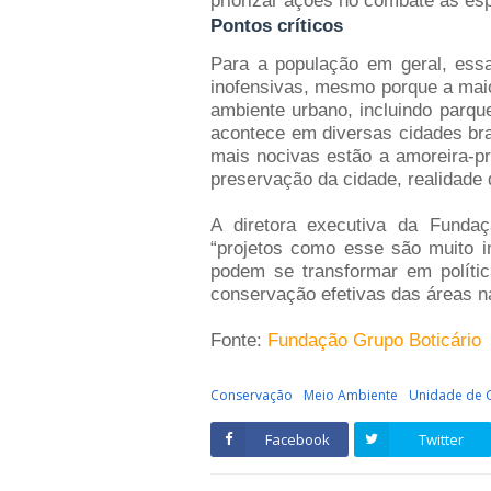
priorizar ações no combate às es
Pontos críticos
Para a população em geral, ess
inofensivas, mesmo porque a maio
ambiente urbano, incluindo parqu
acontece em diversas cidades bras
mais nocivas estão a amoreira-pr
preservação da cidade, realidade 
A diretora executiva da Fundaç
“projetos como esse são muito 
podem se transformar em polític
conservação efetivas das áreas nat
Fonte:
Fundação Grupo Boticário
Conservação
Meio Ambiente
Unidade de 
Facebook
Twitter