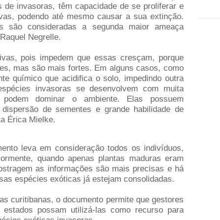
 de invasoras, têm capacidade de se proliferar e
ivas, podendo até mesmo causar a sua extinção.
ras são consideradas a segunda maior ameaça
 Raquel Negrelle.
tivas, pois impedem que essas cresçam, porque
es, mas são mais fortes. Em alguns casos, como
e químico que acidifica o solo, impedindo outra
 espécies invasoras se desenvolvem com muita
o podem dominar o ambiente. Elas possuem
 dispersão de sementes e grande habilidade de
a Érica Mielke.
mento leva em consideração todos os indivíduos,
eriormente, quando apenas plantas maduras eram
mostragem as informações são mais precisas e há
ssas espécies exóticas já estejam consolidadas.
as curitibanas, o documento permite que gestores
estados possam utilizá-las como recurso para