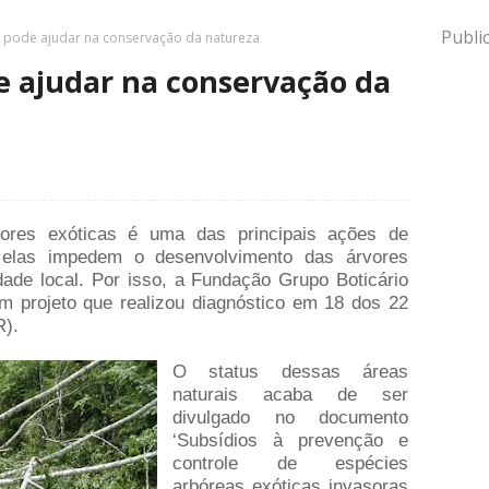
Publi
s pode ajudar na conservação da natureza
e ajudar na conservação da
ores exóticas é uma das principais ações de
 elas impedem o desenvolvimento das árvores
idade local. Por isso, a Fundação Grupo Boticário
m projeto que realizou diagnóstico em 18 dos 22
).
O status dessas áreas
naturais acaba de ser
divulgado no documento
‘Subsídios à prevenção e
controle de espécies
arbóreas exóticas invasoras