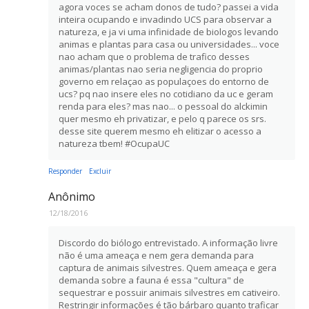
agora voces se acham donos de tudo? passei a vida
inteira ocupando e invadindo UCS para observar a
natureza, e ja vi uma infinidade de biologos levando
animas e plantas para casa ou universidades... voce
nao acham que o problema de trafico desses
animas/plantas nao seria negligencia do proprio
governo em relaçao as populaçoes do entorno de
ucs? pq nao insere eles no cotidiano da uc e geram
renda para eles? mas nao... o pessoal do alckimin
quer mesmo eh privatizar, e pelo q parece os srs.
desse site querem mesmo eh elitizar o acesso a
natureza tbem! #OcupaUC
Responder
Excluir
Anônimo
12/18/2016
Discordo do biólogo entrevistado. A informação livre
não é uma ameaça e nem gera demanda para
captura de animais silvestres. Quem ameaça e gera
demanda sobre a fauna é essa "cultura" de
sequestrar e possuir animais silvestres em cativeiro.
Restringir informações é tão bárbaro quanto traficar