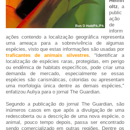
Helmh
oltz
, a
public
ação
de
inform
ações contendo a localização geográfica representa
uma ameaça para a sobrevivência de algumas
espécies, visto que estas informações são usadas por
traficantes de animais silvestres
. “Identificar a
localização de espécies raras, protegidas, em perigo
ou endêmica de habitats específicos, pode criar uma
demanda de mercado, especialmente se essas
espécies são carismáticas, coloridas ou apresentam
uma morfologia única dentre as demais espécies,”
enfatizou Auliya para o jornal The Guardian.
Segundo a publicação do jornal The Guardian, são
inúmeros casos em que após a divulgação de uma
redescoberta ou a descrição de uma nova espécie, o
animal, pouco tempo depois, passa ser encontrado
sendo comercializado em outras regiões. Dentre os