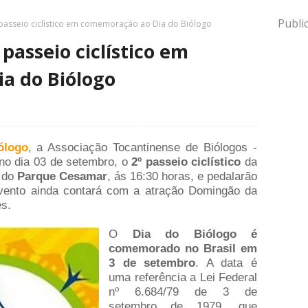
Publi
asseio ciclístico em comemoração ao Dia do Biólogo
asseio ciclístico em
a do Biólogo
ólogo
, a Associação Tocantinense de Biólogos -
no dia 03 de setembro,
o
2º passeio ciclístico
da
o do
Parque Cesamar
, ás 16:30 horas, e pedalarão
vento ainda contará com a atração Domingão da
es.
O
Dia do Biólogo é
comemorado no Brasil em
3 de setembro
. A data é
uma referência a Lei Federal
nº 6.684/79 de 3 de
setembro de 1979, que