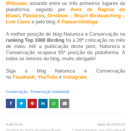
Wikiaves
, estando entre os três primeiros lugares da
plataforma, seguido por
Aves de Rapina do
Brasil
,
Pássaros
,
Ornithos – Brazil Birdwatching –
Live Cams
e pelo blog
A Passarinhóloga
.
A melhor posição do blog Natureza e Conservação no
ranking Top 1000 Birding
foi a 28ª colocação no mês
de maio. Até a publicação deste post, Natureza e
Conservação ocupava 65
ª
posição da plataforma. À
todos os leitores do blog, muito obrigado!
Siga o blog Natureza e Conservação
no
Facebook
,
YouTube
e
Instagram
.
Conservação
Preservação Ambiental
ANTIGOS
MAIS RECENTES
Arceburgo: terra dos beija-flores
Compostagem, um ciclo natural