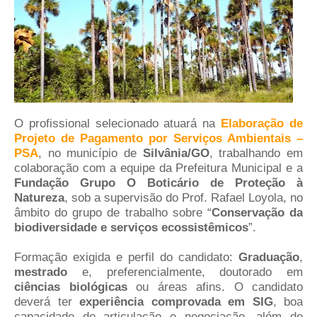
O profissional selecionado atuará na
Elaboração de
Projeto de Pagamento por Serviços Ambientais –
PSA
, no município de
Silvânia/GO
, trabalhando em
colaboração com a equipe da Prefeitura Municipal e a
Fundação Grupo O Boticário de Proteção à
Natureza
, sob a supervisão do Prof. Rafael Loyola, no
âmbito do grupo de trabalho sobre “
Conservação da
biodiversidade e serviços ecossistêmicos
”.
Formação exigida e perfil do candidato:
Graduação
,
mestrado
e, preferencialmente, doutorado em
ciências biológicas
ou áreas afins. O candidato
deverá ter
experiência comprovada em SIG
, boa
capacidade de articulação e negociação, além de