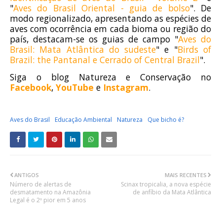
"
Aves do Brasil Oriental - guia de bolso
". De
modo regionalizado, apresentando as espécies de
aves com ocorrência em cada bioma ou região do
país, destacam-se os guias de campo "
Aves do
Brasil: Mata Atlântica do sudeste
" e "
Birds of
Brazil: the Pantanal e Cerrado of Central Brazil
".
Siga o blog Natureza e Conservação no
Facebook
,
YouTube
e
Instagram
.
Aves do Brasil
Educação Ambiental
Natureza
Que bicho é?
ANTIGOS
MAIS RECENTES
Número de alertas de
Scinax tropicalia, a nova espécie
desmatamento na Amazônia
de anfíbio da Mata Atlântica
Legal é o 2º pior em 5 anos