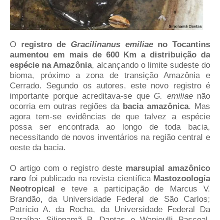
O
registro de
Gracilinanus emiliae
no Tocantins
aumentou em mais de 600 Km a distribuição da
espécie na Amazônia
, alcançando o limite sudeste do
bioma, próximo a zona de transição Amazônia e
Cerrado. Segundo os autores, este novo registro é
importante porque acreditava-se que
G. emiliae
não
ocorria em outras regiões da
bacia amazônica
. Mas
agora tem-se evidências de que talvez a espécie
possa ser encontrada ao longo de toda bacia,
necessitando de novos inventários na região central e
oeste da bacia.
O artigo com o registro deste
marsupial amazônico
raro
foi publicado na revista científica
Mastozoología
Neotropical
e teve a participação de Marcus V.
Brandão, da Universidade Federal de São Carlos;
Patrício A. da Rocha, da Universidade Federal Da
Paraíba; Silionamã P. Dantas e Wanieulli Pascoal,