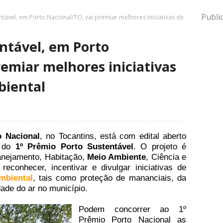
Publi
tável, em Porto Nacional/TO, vai premiar melhores iniciativas de
ntável, em Porto
remiar melhores iniciativas
biental
o Nacional
, no Tocantins, está com edital aberto
r do
1º Prêmio Porto Sustentável
. O projeto é
anejamento, Habitação,
Meio Ambiente
, Ciência e
econhecer, incentivar e divulgar iniciativas de
mbiental
, tais como proteção de mananciais, da
idade do ar no município.
Podem concorrer ao 1º
Prêmio Porto Nacional as