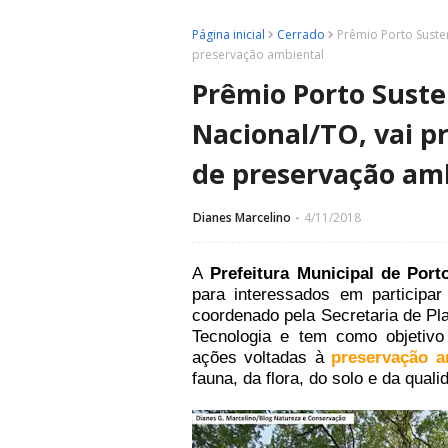
Página inicial
Cerrado
Prêmio Porto Susten
preservação ambiental
Prêmio Porto Suste
Nacional/TO, vai p
de preservação am
Dianes Marcelino
4/11/2018
A
Prefeitura Municipal de Port
para interessados em participa
coordenado pela Secretaria de Pl
Tecnologia e tem como objetivo r
ações voltadas à
preservação a
fauna, da flora, do solo e da qual