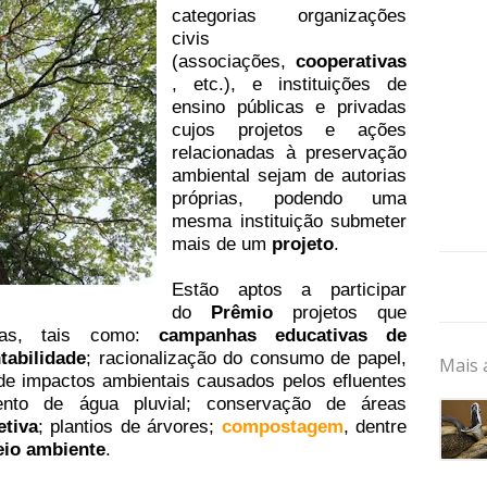
categorias organizações
civis
(associações,
cooperativas
, etc.), e instituições de
ensino públicas e privadas
cujos projetos e ações
relacionadas à preservação
ambiental sejam de autorias
próprias, podendo uma
mesma instituição submeter
mais de um
projeto
.
Estão aptos a participar
do
Prêmio
projetos que
icas, tais como:
campanhas educativas de
tabilidade
; racionalização do consumo de papel,
Mais 
 de impactos ambientais causados pelos efluentes
mento de água pluvial; conservação de áreas
etiva
; plantios de árvores;
compostagem
, dentre
io ambiente
.