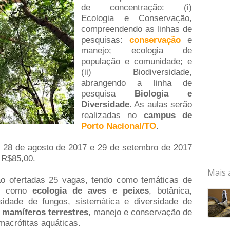
de concentração: (i)
Ecologia e Conservação,
compreendendo as linhas de
pesquisas:
conservação
e
manejo; ecologia de
população e comunidade; e
(ii) Biodiversidade,
abrangendo a linha de
pesquisa
Biologia e
Diversidade
. As aulas serão
realizadas no
campus de
Porto Nacional/TO
.
e 28 de agosto de 2017 e 29 de setembro de 2017
 R$85,00.
Mais 
ão ofertadas 25 vagas, tendo como temáticas de
eas como
ecologia de aves e peixes
, botânica,
rsidade de fungos, sistemática e diversidade de
mamíferos terrestres
, manejo e conservação de
macrófitas aquáticas.