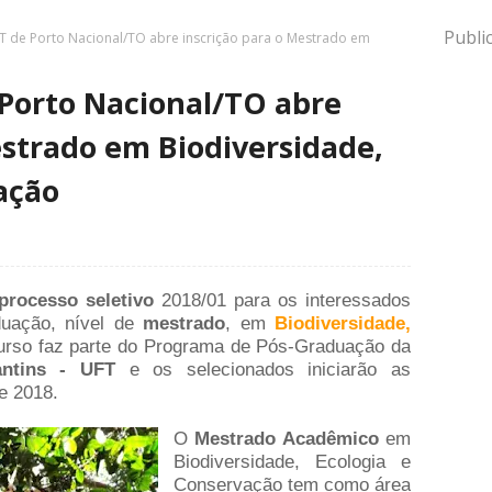
Publi
 de Porto Nacional/TO abre inscrição para o Mestrado em
Porto Nacional/TO abre
estrado em Biodiversidade,
ação
processo seletivo
2018/01 para os interessados
duação, nível de
mestrado
, em
Biodiversidade,
curso faz parte do Programa de Pós-Graduação da
antins - UFT
e os selecionados iniciarão as
e 2018.
O
Mestrado Acadêmico
em
Biodiversidade, Ecologia e
Conservação tem como área