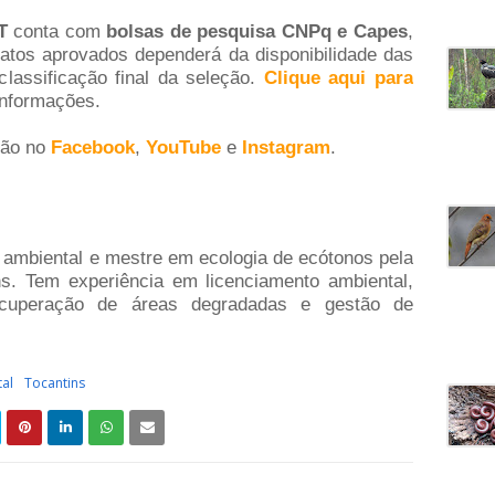
T
conta com
bolsas de pesquisa CNPq e Capes
,
tos aprovados dependerá da disponibilidade das
lassificação final da seleção.
Clique aqui para
nformações.
ção no
Facebook
,
YouTube
e
Instagram
.
 ambiental e mestre em ecologia de ecótonos pela
ns. Tem experiência em licenciamento ambiental,
recuperação de áreas degradadas e gestão de
al
Tocantins