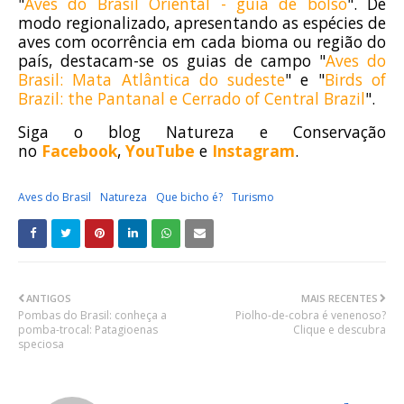
"
Aves do Brasil Oriental - guia de bolso
". De
modo regionalizado, apresentando as espécies de
aves com ocorrência em cada bioma ou região do
país, destacam-se os guias de campo "
Aves do
Brasil: Mata Atlântica do sudeste
" e "
Birds of
Brazil: the Pantanal e Cerrado of Central Brazil
".
Siga o blog Natureza e Conservação
no
Facebook
,
YouTube
e
Instagram
.
Aves do Brasil
Natureza
Que bicho é?
Turismo
ANTIGOS
MAIS RECENTES
Pombas do Brasil: conheça a
Piolho-de-cobra é venenoso?
pomba-trocal: Patagioenas
Clique e descubra
speciosa