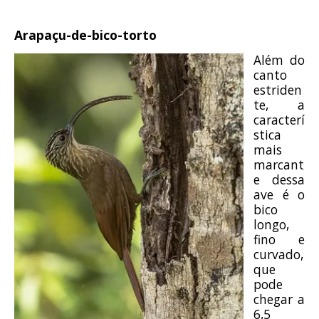
Arapaçu-de-bico-torto
Além do
canto
estriden
te, a
caracterí
stica
mais
marcant
e dessa
ave é o
bico
longo,
fino e
curvado,
que
pode
chegar a
6,5