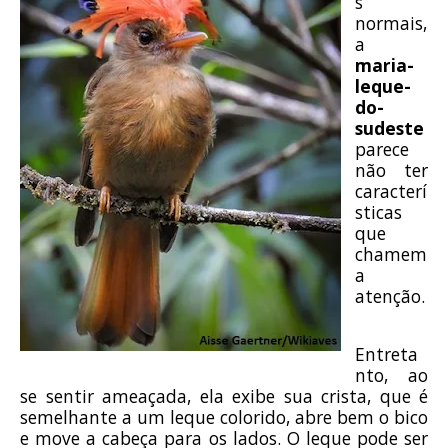
s
normais,
a
maria-
leque-
do-
sudeste
parece
não ter
caracterí
sticas
que
chamem
a
atenção.
Entreta
nto, ao
se sentir ameaçada, ela exibe sua crista, que é
semelhante a um leque colorido, abre bem o bico
e move a cabeça para os lados. O leque pode ser