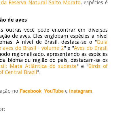
da Reserva Natural Salto Morato
, espécies é
ção de aves
as outras você pode encontrar em diversos
ação de aves. Eles englobam espécies a nível
omas. A nível de Brasil, destaca-se o "
Guia
 aves do Brasil - volume 2
" e "
Aves do Brasil
modo regionalizado, apresentando as espécies
da bioma ou região do país, destacam-se os
sil: Mata Atlântica do sudeste
" e "
Birds of
of Central Brazil
".
vação no
,
e
.
Facebook
YouTube
Instagram
or;