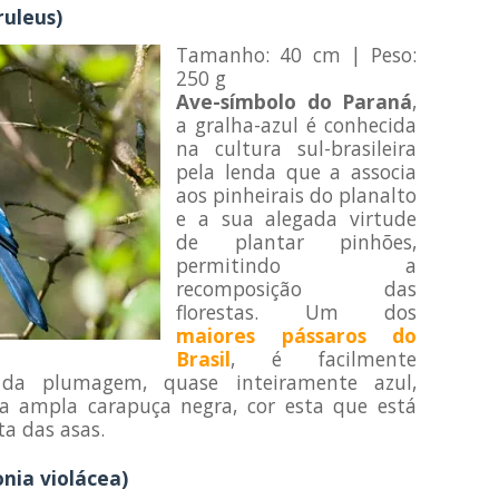
ruleus)
Tamanho: 40 cm | Peso:
250 g
Ave-símbolo do Paraná
,
a gralha-azul é conhecida
na cultura sul-brasileira
pela lenda que a associa
aos pinheirais do planalto
e a sua alegada virtude
de plantar pinhões,
permitindo a
recomposição das
florestas. Um dos
maiores pássaros do
Brasil
, é facilmente
 da plumagem, quase inteiramente azul,
a ampla carapuça negra, cor esta que está
a das asas.
nia violácea)