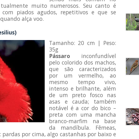
entualmente muito numerosos. Seu canto é
, com piados agudos, repetitivos e que se
 quando alça voo.
ilius)
Tamanho: 20 cm | Peso:
35g
Pássaro
inconfundível
pelo colorido dos machos,
que são caracterizados
por um vermelho, ao
mesmo tempo vivo,
intenso e brilhante, além
de um preto fosco nas
asas e cauda; também
notável é a cor do bico –
preta com uma mancha
branco-marfim na base
da mandíbula. Fêmeas,
s: pardas por cima, algo castanhas por baixo e