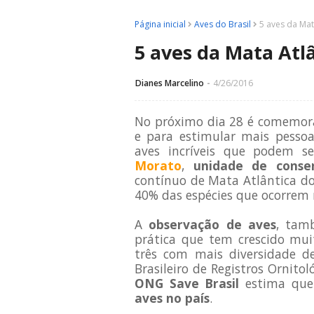
Página inicial
Aves do Brasil
5 aves da Mat
5 aves da Mata Atl
Dianes Marcelino
4/26/2016
No próximo dia 28 é comemo
e para estimular mais pessoa
aves incríveis que podem s
Morato
,
unidade de conse
contínuo de Mata Atlântica do 
40% das espécies que ocorrem 
A
observação de aves
, tam
prática que tem crescido muit
três com mais diversidade de
Brasileiro de Registros Ornitol
ONG Save Brasil
estima que
aves no país
.