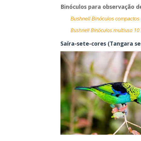
Binóculos para observação d
Bushnell Binóculos compactos 
Bushnell Binóculos multiuso 10 x
Saíra-sete-cores (Tangara se