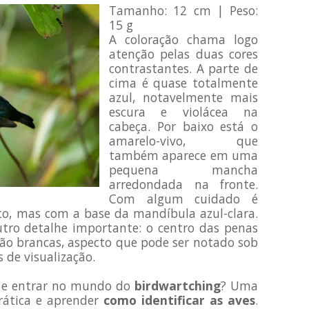
Tamanho: 12 cm | Peso:
15 g
A coloração chama logo
atenção pelas duas cores
contrastantes. A parte de
cima é quase totalmente
azul, notavelmente mais
escura e violácea na
cabeça. Por baixo está o
amarelo-vivo, que
também aparece em uma
pequena mancha
arredondada na fronte.
Com algum cuidado é
eto, mas com a base da mandíbula azul-clara.
tro detalhe importante: o centro das penas
s são brancas, aspecto que pode ser notado sob
s de visualização.
s e entrar no mundo do
birdwartching
? Uma
prática e aprender
como identificar as aves
.