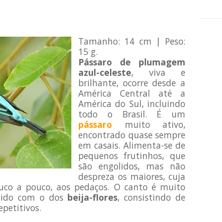
Tamanho: 14 cm | Peso:
15 g.
Pássaro de plumagem
azul-celeste
, viva e
brilhante, ocorre desde a
América Central até a
América do Sul, incluindo
todo o Brasil. É um
pássaro
muito ativo,
encontrado quase sempre
em casais. Alimenta-se de
pequenos frutinhos, que
são engolidos, mas não
despreza os maiores, cuja
ouco a pouco, aos pedaços. O canto é muito
ecido com o dos
beija-flores
, consistindo de
epetitivos.